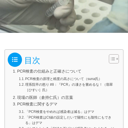
目次
PCR検査の仕組みと正確さについて
PCR検査の原理と精度の高さについて（suna氏）
理系院卒の怒り #8：『PCR』の凄さを嘗めるな！（翡翠
［ひすい］氏）
現場の医師（倉持仁氏）の言葉
PCR検査に関するデマ
「PCR検査をやめれば感染者は減る」はデマ
「PCR検査はCt値の設定しだいで陽性にも陰性にもでき
る」はデマ