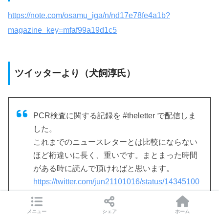
https://note.com/osamu_iga/n/nd17e78fe4a1b?
magazine_key=mfaf99a19d1c5
ツイッターより（犬飼淳氏）
PCR検査に関する記録を #theletter で配信しま
した。
これまでのニュースレターとは比較にならない
ほど桁違いに長く、重いです。まとまった時間
がある時に読んで頂ければと思います。
https://twitter.com/jun21101016/status/14345100
83925315586
メニュー
シェア
ホーム
全ての発端である2020年2月の1ヶ月間を徹底的