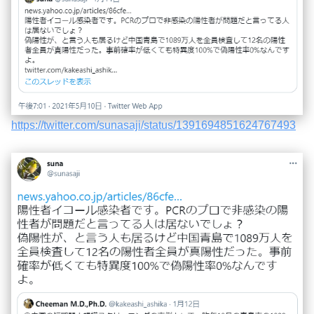
https://twitter.com/sunasaji/status/1391694851624767493