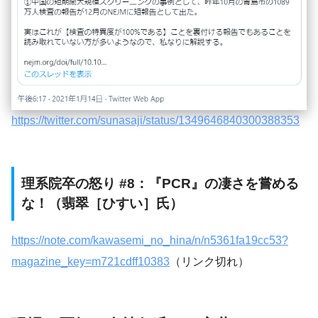
https://twitter.com/sunasaji/status/1349646840300388353
理系院卒の怒り #8：『PCR』の凄さを嘗める
な！（翡翠［ひすい］氏）
https://note.com/kawasemi_no_hina/n/n5361fa19cc53?
magazine_key=m721cdff10383
（リンク切れ）