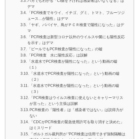
バカでもわかる「Ct値を下げれば感染者はいなくなる」は
デマ
「PCR検査でキウイ、イチゴ、グミ、トマト、フルーツジ
ュース…が陽性」はデマ
「ヤギ、パパイヤ、鳥がＰＣＲ検査で陽性になった」はデ
マ
「PCR検査は新型コロナ以外のウイルスや菌にも陽性反応
を示す」はデマ
「ビールでもPCR検査が陽性になった」の嘘
「PCR検査 水に陽性反応」は誤解
「水道水でPCR検査が陽性になった」という動画の嘘
（１）
「水道水でPCR検査が陽性になった」という動画の嘘
（２）
「水道水でPCR検査が陽性になった」という動画の嘘
（３）
「PCR検査はウイルス検査に使えないとキャリーマリス
が言った」という主張は誤解
PCR検査の「陽性者」は「感染者ではない」は説得力が
ない
「CDCがPCR検査の緊急使用許可を取り消すと決めた」
はミスリード
「ポルトガル裁判所が “PCR検査は信用できず強制隔離は