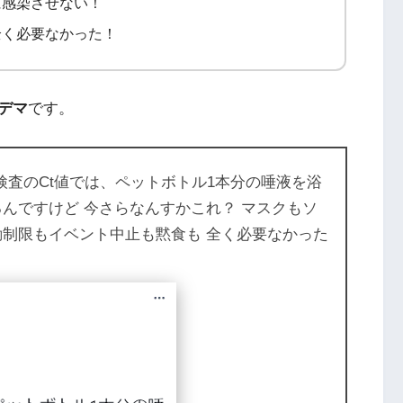
に感染させない！
全く必要なかった！
デマ
です。
R検査のCt値では、ペットボトル1本分の唾液を浴
んですけど 今さらなんすかこれ？ マスクもソ
動制限もイベント中止も黙食も 全く必要なかった