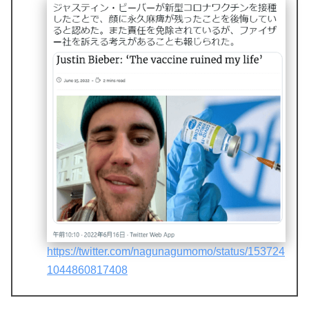
https://twitter.com/nagunagumomo/status/153724
1044860817408