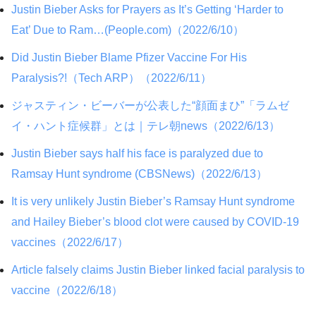
Justin Bieber Asks for Prayers as It’s Getting ‘Harder to
Eat’ Due to Ram…(People.com)（2022/6/10）
Did Justin Bieber Blame Pfizer Vaccine For His
Paralysis?!（Tech ARP）（2022/6/11）
ジャスティン・ビーバーが公表した“顔面まひ”「ラムゼ
イ・ハント症候群」とは｜テレ朝news（2022/6/13）
Justin Bieber says half his face is paralyzed due to
Ramsay Hunt syndrome (CBSNews)（2022/6/13）
It is very unlikely Justin Bieber’s Ramsay Hunt syndrome
and Hailey Bieber’s blood clot were caused by COVID-19
vaccines（2022/6/17）
Article falsely claims Justin Bieber linked facial paralysis to
vaccine（2022/6/18）