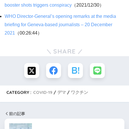
booster shots triggers conspiracy
（2021/12/30）
WHO Director-General’s opening remarks at the media
briefing for Geneva-based journalists – 20 December
2021
（00:26:44）
SHARE
CATEGORY :
COVID-19
デマ
ワクチン
前の記事