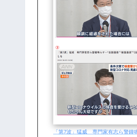
「第7波」猛威 専門家有志ら警鐘鳴ら