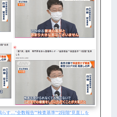
す…“全数報告”“検査基準”“2段階”見直しを