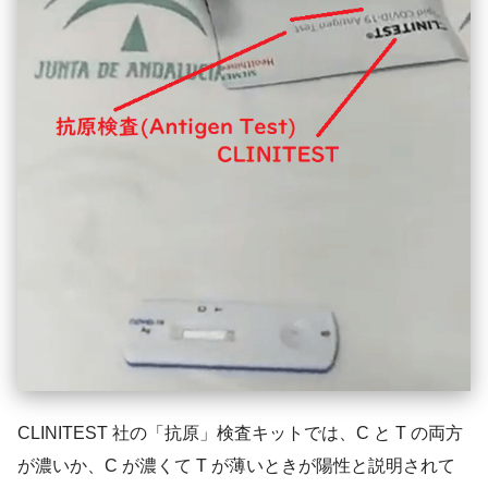
CLINITEST 社の「抗原」検査キットでは、C と T の両方
が濃いか、C が濃くて T が薄いときが陽性と説明されて