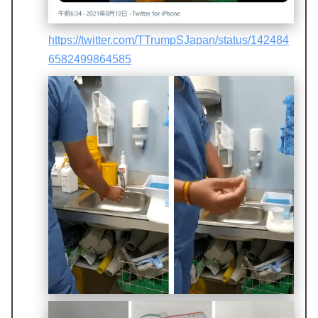
https://twitter.com/TTrumpSJapan/status/142484
6582499864585