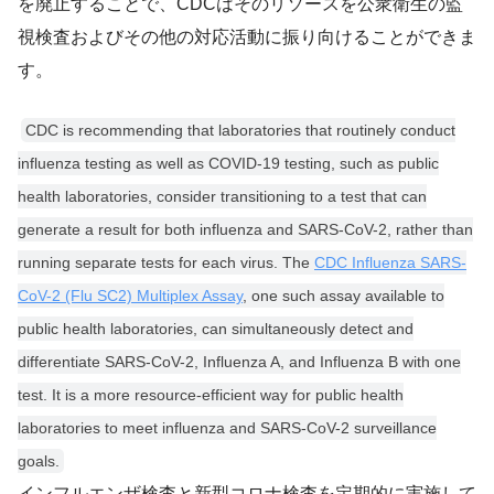
を廃止することで、CDCはそのリソースを公衆衛生の監
視検査およびその他の対応活動に振り向けることができま
す。
CDC is recommending that laboratories that routinely conduct
influenza testing as well as COVID-19 testing, such as public
health laboratories, consider transitioning to a test that can
generate a result for both influenza and SARS-CoV-2, rather than
running separate tests for each virus. The
CDC Influenza SARS-
CoV-2 (Flu SC2) Multiplex Assay
, one such assay available to
public health laboratories, can simultaneously detect and
differentiate SARS-CoV-2, Influenza A, and Influenza B with one
test. It is a more resource-efficient way for public health
laboratories to meet influenza and SARS-CoV-2 surveillance
goals.
インフルエンザ検査と新型コロナ検査を定期的に実施して