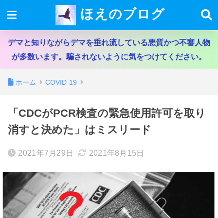
ほえのブログ
デマと知りながらデマを垂れ流している悪質かつ不審人物
が多数います。騙されないように気をつけてください。
ホーム
COVID-19
「CDCがPCR検査の緊急使用許可を取り
消すと決めた」はミスリード
2021年7月29日
2021年8月15日