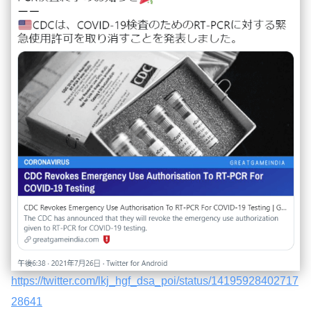
https://twitter.com/lkj_hgf_dsa_poi/status/14195928402717
28641