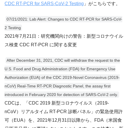
CDC RT-PCR for SARS-CoV-2 Testing
」がこちらです。
07/21/2021: Lab Alert: Changes to CDC RT-PCR for SARS-CoV-
2 Testing
2021年7月21日：研究機関向けの警告：新型コロナウイル
ス検査 CDC RT-PCR に関する変更
After December 31, 2021, CDC will withdraw the request to the
U.S. Food and Drug Administration (FDA) for Emergency Use
Authorization (EUA) of the CDC 2019-Novel Coronavirus (2019-
nCoV) Real-Time RT-PCR Diagnostic Panel, the assay first
introduced in February 2020 for detection of SARS-CoV-2 only.
CDCは、「CDC 2019 新型コロナウイルス（2019-
nCoV）リアルタイム RT-PCR 診断パネル」の緊急使用許
可（EUA）を、2021年12月31日以降から、FDA（米国食