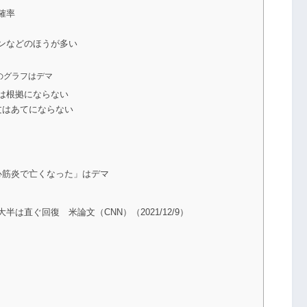
確率
ンなどのほうが多い
のグラフはデマ
は根拠にならない
文はあてにならない
心筋炎で亡くなった」はデマ
は直ぐ回復 米論文（CNN）（2021/12/9）