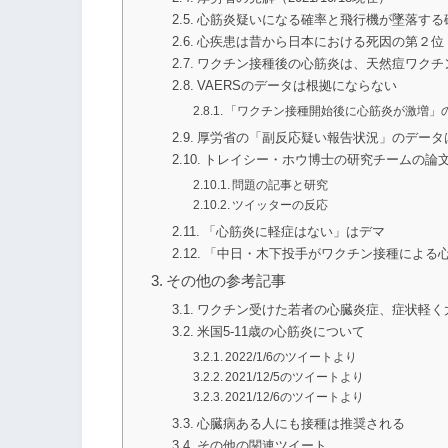
心筋炎疑いになる確率と飛行機が墜落する
心疾患は昔から日本における死因の第２位
ワクチン接種後の心筋炎は、天然痘ワクチ
VAERSのデータは根拠にならない
「ワクチン接種開始後に心筋炎が激増」
厚労省の「副反応疑い報告状況」のデータ
トレイシー・ホウ博士の研究チームの論
問題の記事と研究
ツイッターの反応
「心筋炎に軽症はない」はデマ
「中日・木下投手がワクチン接種による
その他の参考記事
ワクチン受けた若者の心臓炎症、症状軽く大半
米国5-11歳の心筋炎について
2022/1/6のツイートより
2021/12/5のツイートより
2021/12/6のツイートより
心臓病ある人にも接種は推奨される
その他の関連ツイート