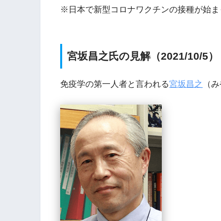
※日本で新型コロナワクチンの接種が始まった
宮坂昌之氏の見解（2021/10/5）
免疫学の第一人者と言われる
宮坂昌之
（み