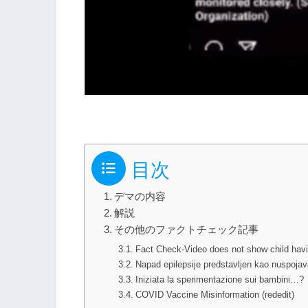
目次
デマの内容
解説
その他のファクトチェック記事
Fact Check-Video does not show child h
Napad epilepsije predstavljen kao nuspojav
Iniziata la sperimentazione sui bambini…?
COVID Vaccine Misinformation (rededit)