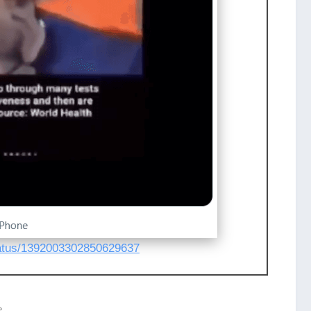
tatus/1392003302850629637
。