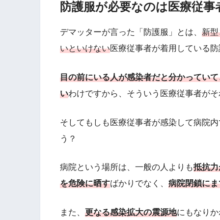
防護服が必要なのは医療従事
デマッターが言った「防護服」とは、
新型
いといけない
医療従事者が着用している防
目の前にいる人が感染者だと分かっていて
い
わけですから、そういう医療従事者がそ
そしてもしも医療従事者が感染して病院内
う？
病院という場所は、一般の人よりも
抵抗力
を危険に晒す
ばかりでなく、
病院閉鎖にま
また、
更なる感染拡大の震源地
にもなりか