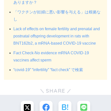
ありますか？
「ワクチンが妊婦に悪い影響を与える」は根拠な
し
Lack of effects on female fertility and prenatal and
postnatal offspring development in rats with
BNT162b2, a mRNA-based COVID-19 vaccine
Fact Check-No evidence mRNA COVID-19
vaccines affect sperm
“covid-19” “infertility” “fact check” で検索
SHARE