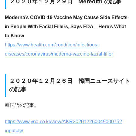
２０２０年１２月２９日 Meredith の記事
Moderna’s COVID-19 Vaccine May Cause Side Effects
in People With Facial Fillers, Says FDA—Here’s What
to Know
https://www.health.com/condition/infectious-
diseases/coronavirus/moderna-vaccine-facial-filler
２０２０年１２月２６日 韓国ニュースサイト
の記事
韓国語の記事。
https://www.yna.co.kr/view/AKR20201226004900075?
input=tw