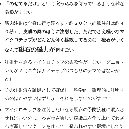
「
のせてるだけ
」という突っ込みを待っているような雑な
撮影がすごい
筋肉注射は全身に行き渡るまで約２０分（静脈注射は約４
０秒）。
皮膚の奥のほうに注射した、ただでさえ極小なマ
イクロチップがどんどん薄く拡散してるのに、磁石がつく
磁石の磁力が
なんて
超すごい
注射針を通るマイクロチップの柔軟性がすごい。グニョ～
ンてか？（本当はナノチップのつもりのデマではないか
と）
その注射液を証拠として確保し、科学的・論理的に証明す
るのはたやすいはずだが、それをしないのがすごい
マイクロチップを注射したいなら既存の予防接種に混入さ
せればいいのに、わざわざ新しい感染症を作り上げてわざ
わざ新しいワクチンを作って、疑われやすい環境にして計