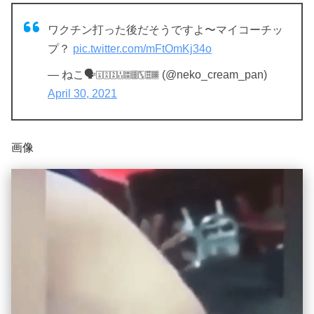
ワクチン打った後だそうですよ〜マイコーチッ
プ？
pic.twitter.com/mFtOmKj34o
— ねこ🗣🀉🀌🀏🀒🀕🀘🀛🀞🀡 (@neko_cream_pan)
April 30, 2021
画像