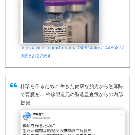
https://twitter.com/Tamama0306/status/14485877
96952727554
枠珍を作るために 生きた健康な胎児から無麻酔
で腎臓を… 枠珍製造元の製造監査役からの内部
告発