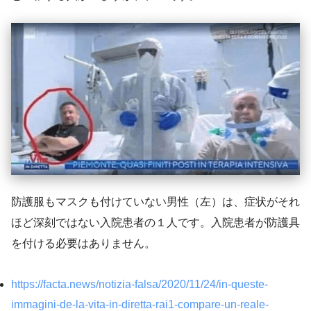
防護服もマスクも付けていない男性（左）は、症状がそれ
ほど深刻ではない入院患者の１人です。入院患者が防護具
を付ける必要はありません。
https://facta.news/notizia-falsa/2020/11/24/in-queste-
immagini-de-la-vita-in-diretta-rai1-compare-un-reale-