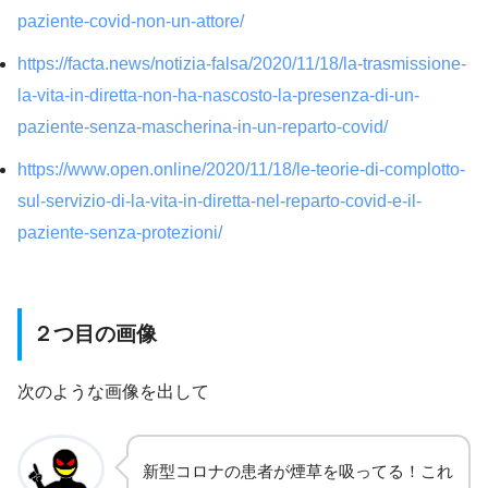
paziente-covid-non-un-attore/
https://facta.news/notizia-falsa/2020/11/18/la-trasmissione-
la-vita-in-diretta-non-ha-nascosto-la-presenza-di-un-
paziente-senza-mascherina-in-un-reparto-covid/
https://www.open.online/2020/11/18/le-teorie-di-complotto-
sul-servizio-di-la-vita-in-diretta-nel-reparto-covid-e-il-
paziente-senza-protezioni/
２つ目の画像
次のような画像を出して
新型コロナの患者が煙草を吸ってる！これ