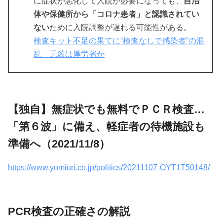
に症状が悪化して入院が必要になっても、
自治
体や保健所から「コロナ患者」と認識されてい
ない
ために入院調整が遅れる可能性がある。
検査キット不足の果てに“検査なしで感染者”の混
乱 元凶は厚労省か
【独自】無症状でも無料でＰＣＲ検査…
「第６波」に備え、軽症者の待機施設も
準備へ（2021/11/8）
https://www.yomiuri.co.jp/politics/20211107-OYT1T50148/
PCR検査の正確さの解説