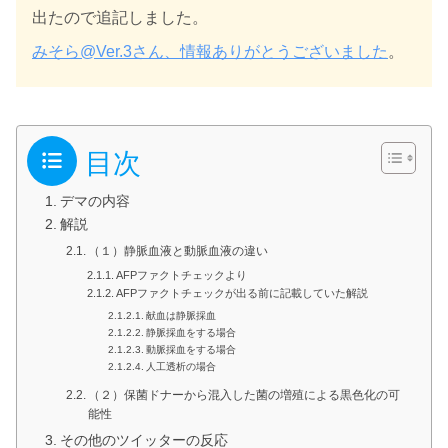
出たので追記しました。
みそら@Ver.3さん、情報ありがとうございました
。
目次
デマの内容
解説
（１）静脈血液と動脈血液の違い
AFPファクトチェックより
AFPファクトチェックが出る前に記載していた解説
献血は静脈採血
静脈採血をする場合
動脈採血をする場合
人工透析の場合
（２）保菌ドナーから混入した菌の増殖による黒色化の可
能性
その他のツイッターの反応