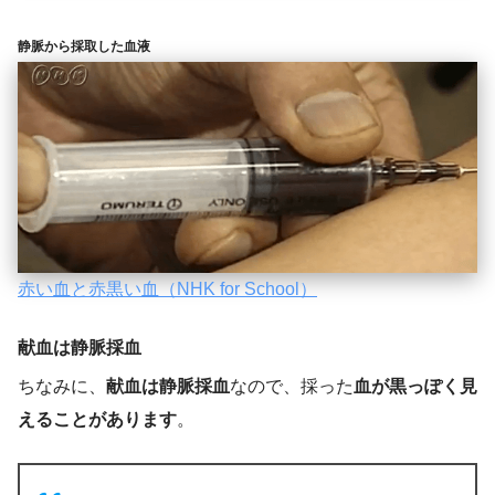
静脈から採取した血液
赤い血と赤黒い血（NHK for School）
献血は静脈採血
ちなみに、
献血は静脈採血
なので、採った
血が黒っぽく見
えることがあります
。