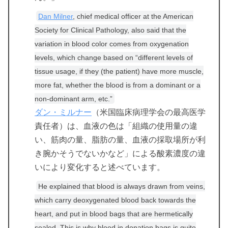
Dan Milner
, chief medical officer at the American
Society for Clinical Pathology, also said that the
variation in blood color comes from oxygenation
levels, which change based on “different levels of
tissue usage, if they (the patient) have more muscle,
more fat, whether the blood is from a dominant or a
non-dominant arm, etc.”
ダン・ミルナー
（米国臨床病理学会の最高医学
責任者）は、血液の色は「組織の使用量の違
い、筋肉の量、脂肪の量、血液の採取場所が利
き腕かそうでないかなど」による酸素濃度の違
いにより変化すると述べています。
He explained that blood is always drawn from veins,
which carry deoxygenated blood back towards the
heart, and put in blood bags that are hermetically
sealed. This is why blood in donation bags is quite