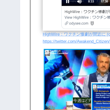
HighWire：ワクチン惨劇が間近に (ody
https://twitter.com/Awakend_Citize