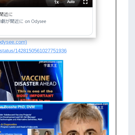
see.com)
n/status/1428150561027751936