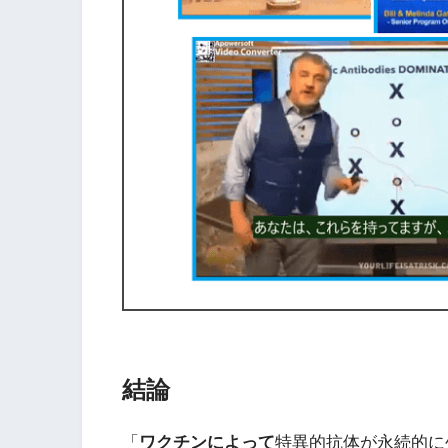
結論
「
ワクチンによって
特異的抗体が永続的に