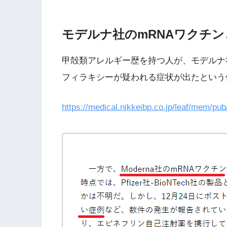
モデルナ社のmRNAワクチ
甲殻類アレルギー歴を持つ人が、モデルナ
フィラキシーが疑われる症状が出たという
https://medical.nikkeibp.co.jp/leaf/mem/pu