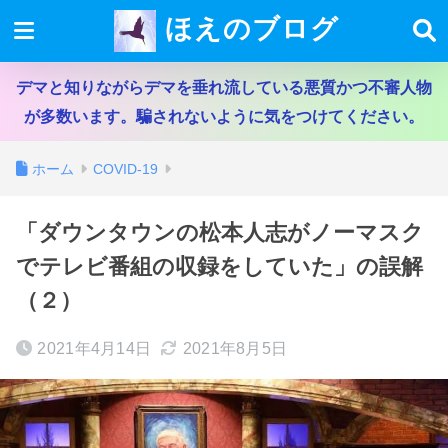
ほえのブログ
デマと知りながらデマを垂れ流している悪質かつ不審人物
が多数います。騙されないように気をつけてください。
ホーム
COVID-19
「ダウンタウンの松本人志がノーマスク
でテレビ番組の収録をしていた」の誤解
（２）
2021年4月14日
2021年8月5日