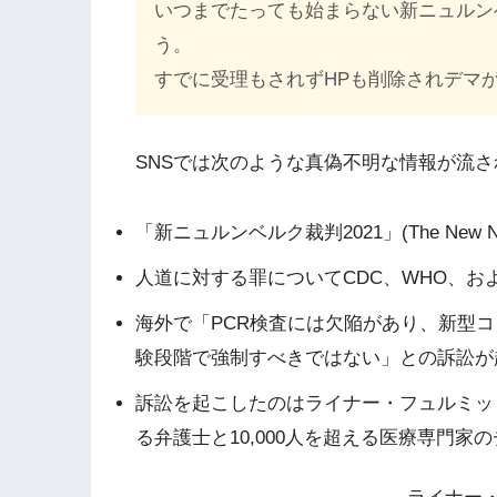
いつまでたっても始まらない新ニュルン
う。
すでに受理もされずHPも削除されデマ
SNSでは次のような真偽不明な情報が流
「新ニュルンベルク裁判2021」(The New Nuremb
人道に対する罪についてCDC、WHO、
海外で「PCR検査には欠陥があり、新型
験段階で強制すべきではない」との訴訟が
訴訟を起こしたのはライナー・フュルミッヒ（Rei
る弁護士と10,000人を超える医療専門家