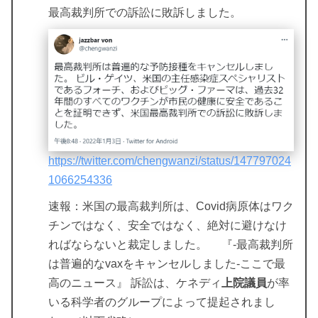
最高裁判所での訴訟に敗訴しました。
https://twitter.com/chengwanzi/status/147797024
1066254336
速報：米国の最高裁判所は、Covid病原体はワク
チンではなく、安全ではなく、絶対に避けなけ
ればならないと裁定しました。 『-最高裁判所
は普遍的なvaxをキャンセルしました-ここで最
高のニュース』 訴訟は、ケネディ
上院議員
が率
いる科学者のグループによって提起されまし