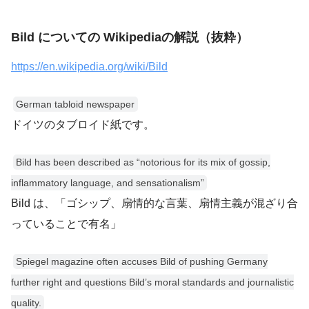
Bild についての Wikipediaの解説（抜粋）
https://en.wikipedia.org/wiki/Bild
German tabloid newspaper
ドイツのタブロイド紙です。
Bild has been described as “notorious for its mix of gossip,
inflammatory language, and sensationalism”
Bild は、「ゴシップ、扇情的な言葉、扇情主義が混ざり合
っていることで有名」
Spiegel magazine often accuses Bild of pushing Germany
further right and questions Bild’s moral standards and journalistic
quality.