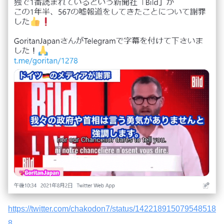
https://twitter.com/chakodon7/status/142218915079548518
8