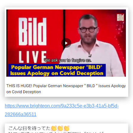
https://www.brighteon.com/9a233c5e-e3b3-41a5-bf5d-
282666a36511