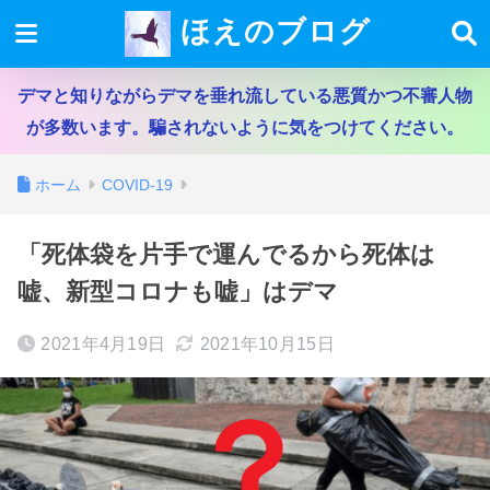
ほえのブログ
デマと知りながらデマを垂れ流している悪質かつ不審人物
が多数います。騙されないように気をつけてください。
ホーム
COVID-19
「死体袋を片手で運んでるから死体は
嘘、新型コロナも嘘」はデマ
2021年4月19日
2021年10月15日