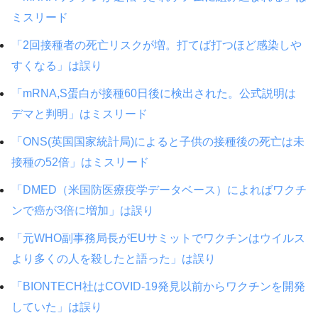
ミスリード
「2回接種者の死亡リスクが増。打てば打つほど感染しや
すくなる」は誤り
「mRNA,S蛋白が接種60日後に検出された。公式説明は
デマと判明」はミスリード
「ONS(英国国家統計局)によると子供の接種後の死亡は未
接種の52倍」はミスリード
「DMED（米国防医療疫学データベース）によればワクチ
ンで癌が3倍に増加」は誤り
「元WHO副事務局長がEUサミットでワクチンはウイルス
より多くの人を殺したと語った」は誤り
「BIONTECH社はCOVID-19発見以前からワクチンを開発
していた」は誤り