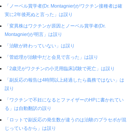
「ノーベル賞学者(Dr. Montagnier)がワクチン接種者は確
実に2年後死ぬと言った」は誤り
「変異株はワクチンが原因とノーベル賞学者(Dr.
Montagnier)が明言」は誤り
「治験が終わっていない」は誤り
「菅総理が治験中だと会見で言った」は誤り
「2歳児がワクチンの小児用臨床試験で死亡」は誤り
「副反応の報告は4時間以上経過したら義務ではない」は
誤り
「ワクチンで不妊になるとファイザーのHPに書かれてい
る」は自動翻訳の誤り
「ロットで副反応の発生数が違うのは治験のプラセボが混
じっているから」は誤り