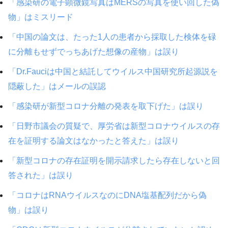
「感染研の電子顕微鏡写真はMERSの写真を使い回した偽
物」はミスリード
「中国の論文は、たった1人の患者から採取した検体を碌
に分離もせずでっちあげた想像の産物」は誤り
「Dr.Fauciは中国と結託してウイルス中国研究所起源説を
隠蔽した」はメールの誤認
「感染研が新型コロナ分離の発表を取下げた」は誤り
「日野市議会の質疑で、厚労省は新型コロナウイルスの存
在を証明する論文はなかったと答えた」は誤り
「新型コロナの存在証明を開示請求したら存在しないと回
答された」は誤り
「コロナはRNAウイルスなのにDNA塩基配列だから偽
物」は誤り