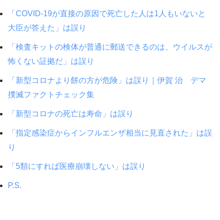
「COVID-19が直接の原因で死亡した人は1人もいないと
大臣が答えた」は誤り
「検査キットの検体が普通に郵送できるのは、ウイルスが
怖くない証拠だ」は誤り
「新型コロナより餅の方が危険」は誤り｜伊賀 治 デマ
撲滅ファクトチェック集
「新型コロナの死亡は寿命」は誤り
「指定感染症からインフルエンザ相当に見直された」は誤
り
「5類にすれば医療崩壊しない」は誤り
P.S.