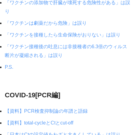
「ワクチンの添加物で肝臓が壊死する危険性がある」は誤
り
「ワクチンは劇薬だから危険」は誤り
「ワクチンを接種したら生命保険がおりない」は誤り
「ワクチン接種後の吐息には非接種者の6.3倍のウィルス
断片が凝縮される」は誤り
P.S.
COVID-19[PCR編]
【資料】PCR検査抑制論の年譜と語録
【資料】total-cycleとCtとcut-off
「日本はCtの設定値をわざと大きくしている」は誤り