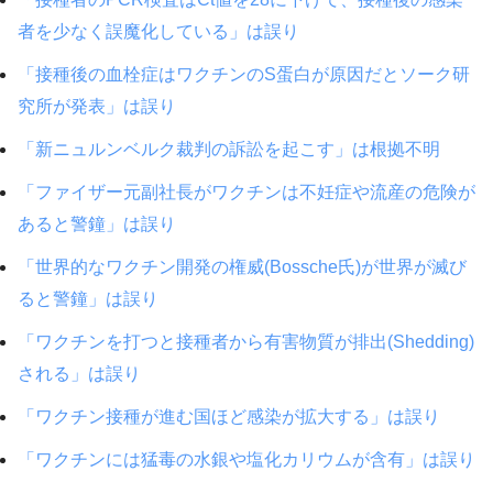
者を少なく誤魔化している」は誤り
「接種後の血栓症はワクチンのS蛋白が原因だとソーク研
究所が発表」は誤り
「新ニュルンベルク裁判の訴訟を起こす」は根拠不明
「ファイザー元副社長がワクチンは不妊症や流産の危険が
あると警鐘」は誤り
「世界的なワクチン開発の権威(Bossche氏)が世界が滅び
ると警鐘」は誤り
「ワクチンを打つと接種者から有害物質が排出(Shedding)
される」は誤り
「ワクチン接種が進む国ほど感染が拡大する」は誤り
「ワクチンには猛毒の水銀や塩化カリウムが含有」は誤り