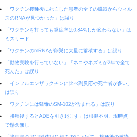
「ワクチン接種後に死亡した患者の全ての臓器からウィル
スのRNAが見つかった」は誤り
「ワクチンを打っても発症率は0.84%しか変わらない」は
ミスリード
「ワクチンのmRNAが卵巣に大量に蓄積する」は誤り
「動物実験を行っていない」「ネコやネズミが2年で全て
死んだ」は誤り
「インフルエンザワクチンに比べ副反応や死亡者が多い」
は誤り
「ワクチンには猛毒のSM-102が含まれる」は誤り
「接種後するとADEを引き起こす」は根拠不明、現時点
で懸念無し
「接種者のPCR検査はCt値を28に下げて、接種後の感染