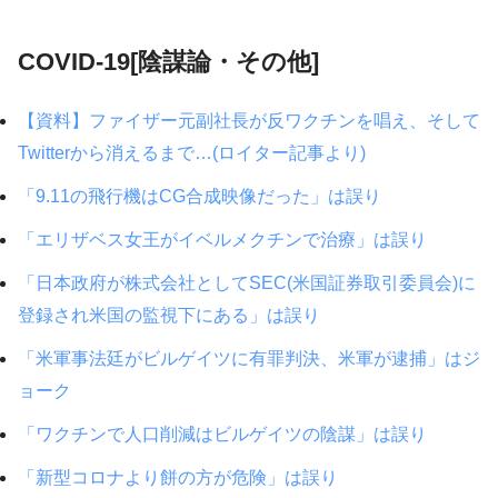
COVID-19[陰謀論・その他]
【資料】ファイザー元副社長が反ワクチンを唱え、そして
Twitterから消えるまで…(ロイター記事より)
「9.11の飛行機はCG合成映像だった」は誤り
「エリザベス女王がイベルメクチンで治療」は誤り
「日本政府が株式会社としてSEC(米国証券取引委員会)に
登録され米国の監視下にある」は誤り
「米軍事法廷がビルゲイツに有罪判決、米軍が逮捕」はジ
ョーク
「ワクチンで人口削減はビルゲイツの陰謀」は誤り
「新型コロナより餅の方が危険」は誤り