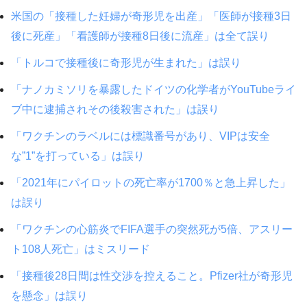
米国の「接種した妊婦が奇形児を出産」「医師が接種3日
後に死産」「看護師が接種8日後に流産」は全て誤り
「トルコで接種後に奇形児が生まれた」は誤り
「ナノカミソリを暴露したドイツの化学者がYouTubeライ
ブ中に逮捕されその後殺害された」は誤り
「ワクチンのラベルには標識番号があり、VIPは安全
な”1”を打っている」は誤り
「2021年にパイロットの死亡率が1700％と急上昇した」
は誤り
「ワクチンの心筋炎でFIFA選手の突然死が5倍、アスリー
ト108人死亡」はミスリード
「接種後28日間は性交渉を控えること。Pfizer社が奇形児
を懸念」は誤り