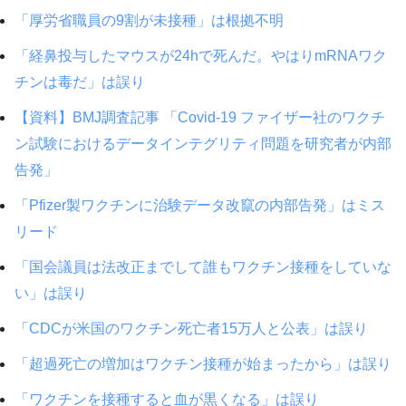
「厚労省職員の9割が未接種」は根拠不明
「経鼻投与したマウスが24hで死んだ。やはりmRNAワク
チンは毒だ」は誤り
【資料】BMJ調査記事 「Covid-19 ファイザー社のワクチ
ン試験におけるデータインテグリティ問題を研究者が内部
告発」
「Pfizer製ワクチンに治験データ改竄の内部告発」はミス
リード
「国会議員は法改正までして誰もワクチン接種をしていな
い」は誤り
「CDCが米国のワクチン死亡者15万人と公表」は誤り
「超過死亡の増加はワクチン接種が始まったから」は誤り
「ワクチンを接種すると血が黒くなる」は誤り