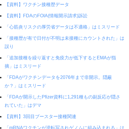
【資料】ワクチン接種歴データ
【資料】FDAのFOIA(情報開示請求)訴訟
「心筋炎リスクの厚労省データは不適格」はミスリード
「接種歴が有で日付が不明は未接種にカウントされた」は
誤り
「追加接種を繰り返すと免疫力が低下するとEMAが指
摘」はミスリード
「FDAがワクチンデータを2076年まで非開示。隠蔽
か？」はミスリード
「FDAが開示したPfizer資料に1,291種もの副反応が隠さ
れていた」はデマ
【資料】3回目ブースター接種関連
「mRNAワクチンが逆転写されゲノムに組み込まれる」は