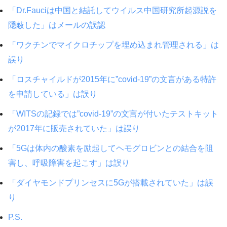
「Dr.Fauciは中国と結託してウイルス中国研究所起源説を
隠蔽した」はメールの誤認
「ワクチンでマイクロチップを埋め込まれ管理される」は
誤り
「ロスチャイルドが2015年に”covid-19”の文言がある特許
を申請している」は誤り
「WITSの記録では”covid-19”の文言が付いたテストキット
が2017年に販売されていた」は誤り
「5Gは体内の酸素を励起してヘモグロビンとの結合を阻
害し、呼吸障害を起こす」は誤り
「ダイヤモンドプリンセスに5Gが搭載されていた」は誤
り
P.S.