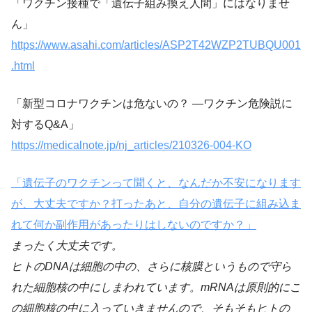
「ワクチン接種で「遺伝子組み換え人間」にはなりませ
ん」
https://www.asahi.com/articles/ASP2T42WZP2TUBQU001
.html
「新型コロナワクチンは危ないの？ ―ワクチン危険説に
対するQ&A」
https://medicalnote.jp/nj_articles/210326-004-KO
「遺伝子のワクチンって聞くと、なんだか不安になります
が、大丈夫ですか？打ったあと、自分の遺伝子に組み込ま
れて何か副作用があったりはしないのですか？」
まったく大丈夫です。
ヒトのDNAは細胞の中の、さらに核膜というもので守ら
れた細胞核の中にしまわれています。mRNAは原則的にこ
の細胞核の中に入っていきませんので、そもそもヒトの