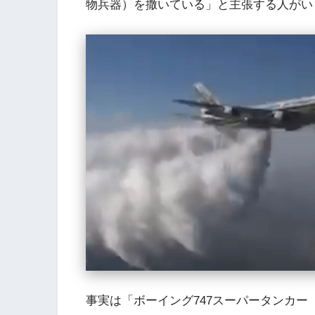
物兵器）を撒いている」と主張する人がい
事実は「ボーイング747スーパータンカー（Boei